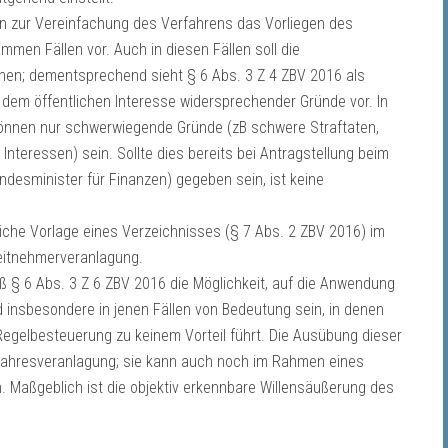
n zur Vereinfachung des Verfahrens das Vorliegen des
immen Fällen vor. Auch in diesen Fällen soll die
nen; dementsprechend sieht § 6 Abs. 3 Z 4 ZBV 2016 als
 dem öffentlichen Interesse widersprechender Gründe vor. In
önnen nur schwerwiegende Gründe (zB schwere Straftaten,
nteressen) sein. Sollte dies bereits bei Antragstellung beim
ndesminister für Finanzen) gegeben sein, ist keine
rliche Vorlage eines Verzeichnisses (§ 7 Abs. 2 ZBV 2016) im
itnehmerveranlagung.
äß § 6 Abs. 3 Z 6 ZBV 2016 die Möglichkeit, auf die Anwendung
d insbesondere in jenen Fällen von Bedeutung sein, in denen
gelbesteuerung zu keinem Vorteil führt. Die Ausübung dieser
 Jahresveranlagung; sie kann auch noch im Rahmen eines
 Maßgeblich ist die objektiv erkennbare Willensäußerung des