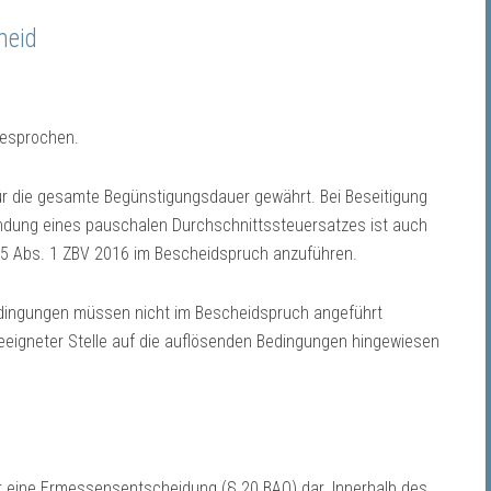
heid
gesprochen.
r die gesamte Begünstigungsdauer gewährt. Bei Beseitigung
ndung eines pauschalen Durchschnittssteuersatzes ist auch
 5 Abs. 1 ZBV 2016 im Bescheidspruch anzuführen.
edingungen müssen nicht im Bescheidspruch angeführt
eeigneter Stelle auf die auflösenden Bedingungen hingewiesen
t eine Ermessensentscheidung (§ 20 BAO) dar. Innerhalb des