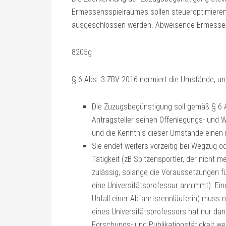
Ermessensspielraumes sollen steueroptimieren
ausgeschlossen werden. Abweisende Ermessens
8205g
§ 6 Abs. 3 ZBV 2016 normiert die Umstände, un
Die Zuzugsbegünstigung soll gemäß § 6 A
Antragsteller seinen Offenlegungs- und 
und die Kenntnis dieser Umstände einen 
Sie endet weiters vorzeitig bei Wegzug 
Tätigkeit (zB Spitzensportler, der nicht me
zulässig, solange die Voraussetzungen f
eine Universitätsprofessur annimmt). Ei
Unfall einer Abfahrtsrennläuferin) muss 
eines Universitätsprofessors hat nur dan
Forschungs- und Publikationstätigkeit wei