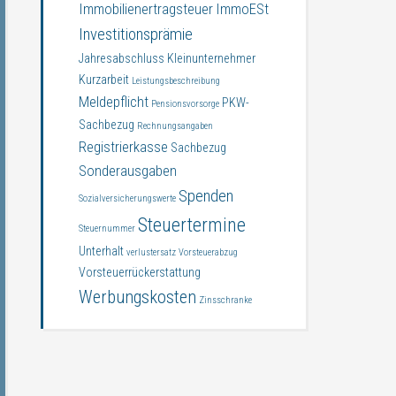
Immobilienertragsteuer
ImmoESt
Investitionsprämie
Jahresabschluss
Kleinunternehmer
Kurzarbeit
Leistungsbeschreibung
Meldepflicht
PKW-
Pensionsvorsorge
Sachbezug
Rechnungsangaben
Registrierkasse
Sachbezug
Sonderausgaben
Spenden
Sozialversicherungswerte
Steuertermine
Steuernummer
Unterhalt
verlustersatz
Vorsteuerabzug
Vorsteuerrückerstattung
Werbungskosten
Zinsschranke