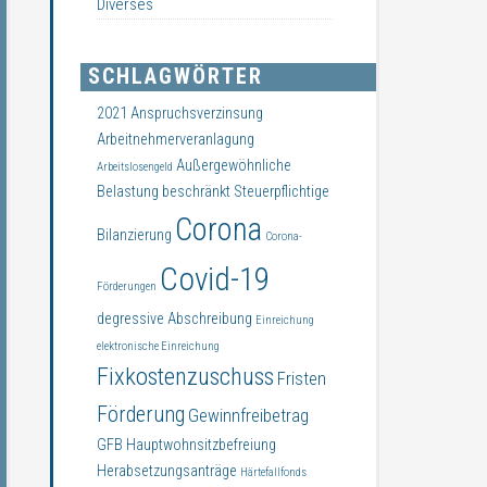
Diverses
SCHLAGWÖRTER
2021
Anspruchsverzinsung
Arbeitnehmerveranlagung
Außergewöhnliche
Arbeitslosengeld
Belastung
beschränkt Steuerpflichtige
Corona
Bilanzierung
Corona-
Covid-19
Förderungen
degressive Abschreibung
Einreichung
elektronische Einreichung
Fixkostenzuschuss
Fristen
Förderung
Gewinnfreibetrag
GFB
Hauptwohnsitzbefreiung
Herabsetzungsanträge
Härtefallfonds