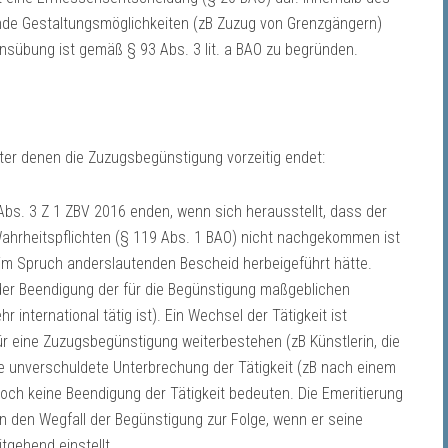
de Gestaltungsmöglichkeiten (zB Zuzug von Grenzgängern)
übung ist gemäß § 93 Abs. 3 lit. a BAO zu begründen.
ter denen die Zuzugsbegünstigung vorzeitig endet:
bs. 3 Z 1 ZBV 2016 enden, wenn sich herausstellt, dass der
Wahrheitspflichten (§ 119 Abs. 1 BAO) nicht nachgekommen ist
im Spruch anderslautenden Bescheid herbeigeführt hätte.
oder Beendigung der für die Begünstigung maßgeblichen
hr international tätig ist). Ein Wechsel der Tätigkeit ist
ür eine Zuzugsbegünstigung weiterbestehen (zB Künstlerin, die
ne unverschuldete Unterbrechung der Tätigkeit (zB nach einem
noch keine Beendigung der Tätigkeit bedeuten. Die Emeritierung
n den Wegfall der Begünstigung zur Folge, wenn er seine
tgehend einstellt.