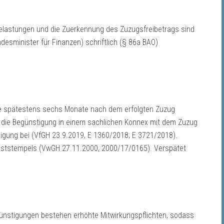
belastungen und die Zuerkennung des Zuzugsfreibetrags sind
desminister für Finanzen) schriftlich (§ 86a BAO)
äge spätestens sechs Monate nach dem erfolgten Zuzug
ss die Begünstigung in einem sachlichen Konnex mit dem Zuzug
nigung bei (VfGH 23.9.2019, E 1360/2018; E 3721/2018).
oststempels (VwGH 27.11.2000, 2000/17/0165). Verspätet
stigungen bestehen erhöhte Mitwirkungspflichten, sodass