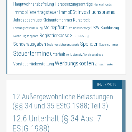
Hauptwohnsitzbefreiung
Herabsetzungsanträge
Härtefallfonds
Investitionsprämie
Immobilienertragsteuer
ImmoESt
Jahresabschluss
Kleinunternehmer
Kurzarbeit
Meldepflicht
PKW-Sachbezug
Leistungsbeschreibung
Pensionsvorsorge
Registrierkasse
Sachbezug
Rechnungsangaben
Spenden
Sonderausgaben
Sozialversicherungswerte
Steuernummer
Steuertermine
Unterhalt
verlustersatz
Vorsteuerabzug
Werbungskosten
Vorsteuerrückerstattung
Zinsschranke
04/03/2019
12 Außergewöhnliche Belastungen
(§§ 34 und 35 EStG 1988; Teil 3)
12.6 Unterhalt (§ 34 Abs. 7
EStG 1988)