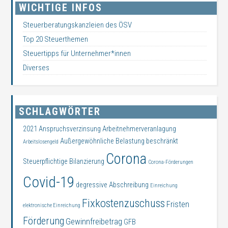
WICHTIGE INFOS
Steuerberatungskanzleien des ÖSV
Top 20 Steuerthemen
Steuertipps für Unternehmer*innen
Diverses
SCHLAGWÖRTER
2021
Anspruchsverzinsung
Arbeitnehmerveranlagung
Außergewöhnliche Belastung
beschränkt
Arbeitslosengeld
Corona
Steuerpflichtige
Bilanzierung
Corona-Förderungen
Covid-19
degressive Abschreibung
Einreichung
Fixkostenzuschuss
Fristen
elektronische Einreichung
Förderung
Gewinnfreibetrag
GFB