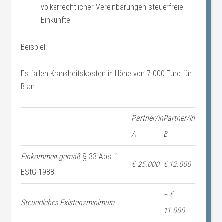
völkerrechtlicher Vereinbarungen steuerfreie
Einkünfte
Beispiel:
Es fallen Krankheitskosten in Höhe von 7.000 Euro für
B an:
Partner/in
Partner/in
A
B
Einkommen gemäß
§ 33 Abs. 1
€ 25.000
€ 12.000
EStG 1988
–
€
Steuerliches Existenzminimum
1
1
.000