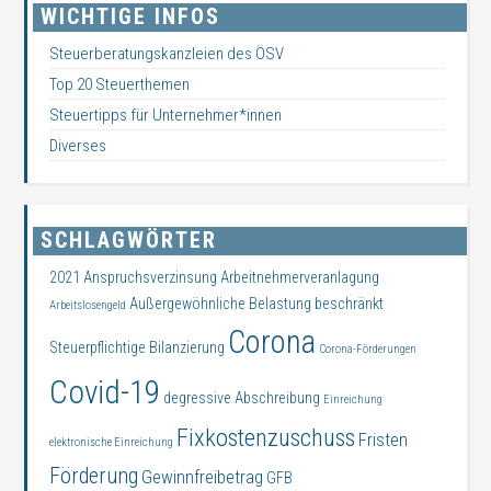
WICHTIGE INFOS
Steuerberatungskanzleien des ÖSV
Top 20 Steuerthemen
Steuertipps für Unternehmer*innen
Diverses
SCHLAGWÖRTER
2021
Anspruchsverzinsung
Arbeitnehmerveranlagung
Außergewöhnliche Belastung
beschränkt
Arbeitslosengeld
Corona
Steuerpflichtige
Bilanzierung
Corona-Förderungen
Covid-19
degressive Abschreibung
Einreichung
Fixkostenzuschuss
Fristen
elektronische Einreichung
Förderung
Gewinnfreibetrag
GFB