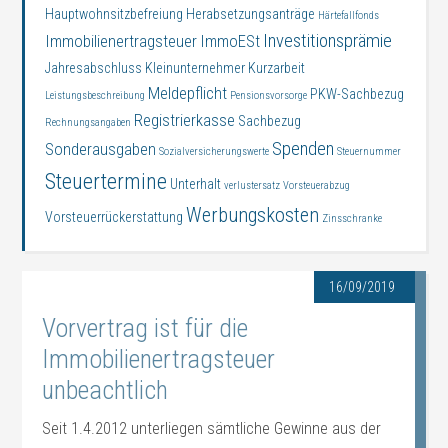
Hauptwohnsitzbefreiung
Herabsetzungsanträge
Härtefallfonds
Investitionsprämie
Immobilienertragsteuer
ImmoESt
Jahresabschluss
Kleinunternehmer
Kurzarbeit
Meldepflicht
PKW-Sachbezug
Leistungsbeschreibung
Pensionsvorsorge
Registrierkasse
Sachbezug
Rechnungsangaben
Spenden
Sonderausgaben
Sozialversicherungswerte
Steuernummer
Steuertermine
Unterhalt
verlustersatz
Vorsteuerabzug
Werbungskosten
Vorsteuerrückerstattung
Zinsschranke
16/09/2019
Vorvertrag ist für die
Immobilienertragsteuer
unbeachtlich
Seit 1.4.2012 unterliegen sämtliche Gewinne aus der