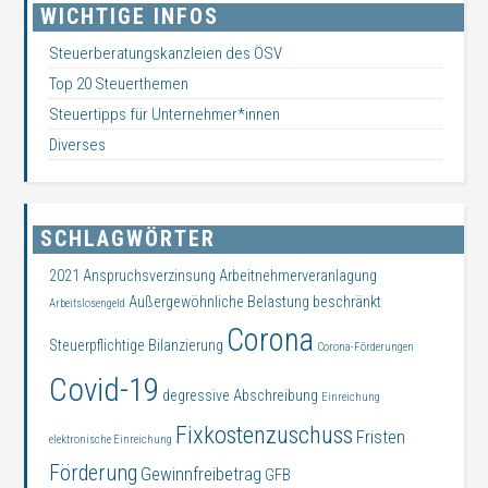
WICHTIGE INFOS
Steuerberatungskanzleien des ÖSV
Top 20 Steuerthemen
Steuertipps für Unternehmer*innen
Diverses
SCHLAGWÖRTER
2021
Anspruchsverzinsung
Arbeitnehmerveranlagung
Außergewöhnliche Belastung
beschränkt
Arbeitslosengeld
Corona
Steuerpflichtige
Bilanzierung
Corona-Förderungen
Covid-19
degressive Abschreibung
Einreichung
Fixkostenzuschuss
Fristen
elektronische Einreichung
Förderung
Gewinnfreibetrag
GFB