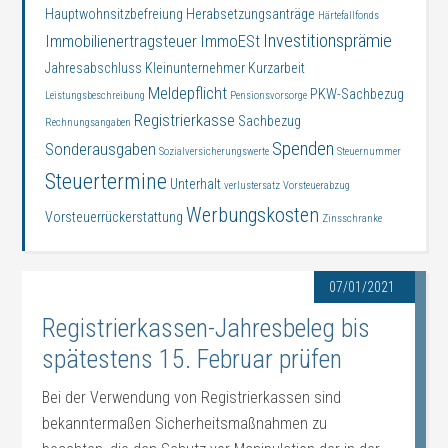
Hauptwohnsitzbefreiung
Herabsetzungsanträge
Härtefallfonds
Investitionsprämie
Immobilienertragsteuer
ImmoESt
Jahresabschluss
Kleinunternehmer
Kurzarbeit
Meldepflicht
PKW-Sachbezug
Leistungsbeschreibung
Pensionsvorsorge
Registrierkasse
Sachbezug
Rechnungsangaben
Spenden
Sonderausgaben
Sozialversicherungswerte
Steuernummer
Steuertermine
Unterhalt
verlustersatz
Vorsteuerabzug
Werbungskosten
Vorsteuerrückerstattung
Zinsschranke
07/01/2021
Registrierkassen-Jahresbeleg bis
spätestens 15. Februar prüfen
Bei der Verwendung von Registrierkassen sind
bekanntermaßen Sicherheitsmaßnahmen zu