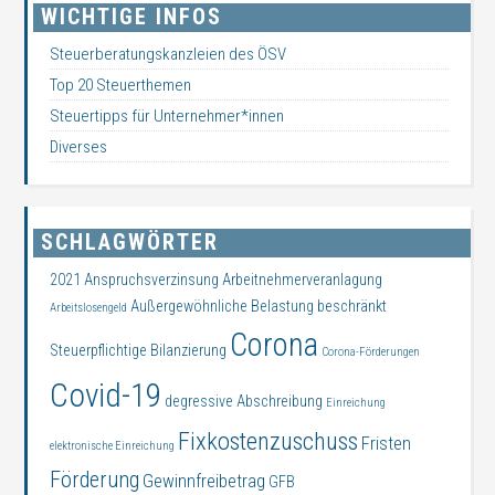
WICHTIGE INFOS
Steuerberatungskanzleien des ÖSV
Top 20 Steuerthemen
Steuertipps für Unternehmer*innen
Diverses
SCHLAGWÖRTER
2021
Anspruchsverzinsung
Arbeitnehmerveranlagung
Außergewöhnliche Belastung
beschränkt
Arbeitslosengeld
Corona
Steuerpflichtige
Bilanzierung
Corona-Förderungen
Covid-19
degressive Abschreibung
Einreichung
Fixkostenzuschuss
Fristen
elektronische Einreichung
Förderung
Gewinnfreibetrag
GFB