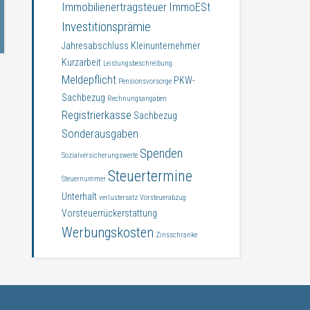
Immobilienertragsteuer
ImmoESt
Investitionsprämie
Jahresabschluss
Kleinunternehmer
Kurzarbeit
Leistungsbeschreibung
Meldepflicht
PKW-
Pensionsvorsorge
Sachbezug
Rechnungsangaben
Registrierkasse
Sachbezug
Sonderausgaben
Spenden
Sozialversicherungswerte
Steuertermine
Steuernummer
Unterhalt
verlustersatz
Vorsteuerabzug
Vorsteuerrückerstattung
Werbungskosten
Zinsschranke