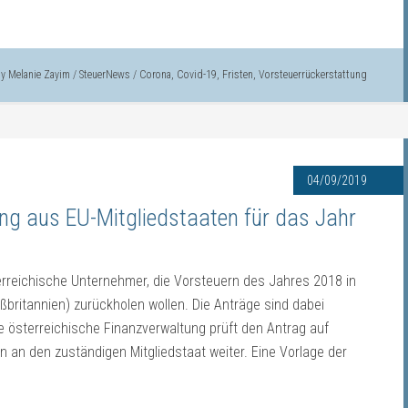
by
Melanie Zayim
/
SteuerNews
/
Corona
,
Covid-19
,
Fristen
,
Vorsteuerrückerstattung
04/09/2019
ung aus EU-Mitgliedstaaten für das Jahr
erreichische Unternehmer, die Vorsteuern des Jahres 2018 in
ßbritannien) zurückholen wollen. Die Anträge sind dabei
ie österreichische Finanzverwaltung prüft den Antrag auf
en an den zuständigen Mitgliedstaat weiter. Eine Vorlage der