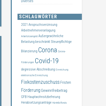
Diverses
SCHLAGWÖRTER
2021
Anspruchsverzinsung
Arbeitnehmerveranlagung
Außergewöhnliche
Arbeitslosengeld
Belastung
beschränkt Steuerpflichtige
Corona
Bilanzierung
Corona-
Covid-19
Förderungen
degressive Abschreibung
Einreichung
elektronische Einreichung
Fixkostenzuschuss
Fristen
Förderung
Gewinnfreibetrag
GFB
Hauptwohnsitzbefreiung
Herabsetzungsanträge
Härtefallfonds