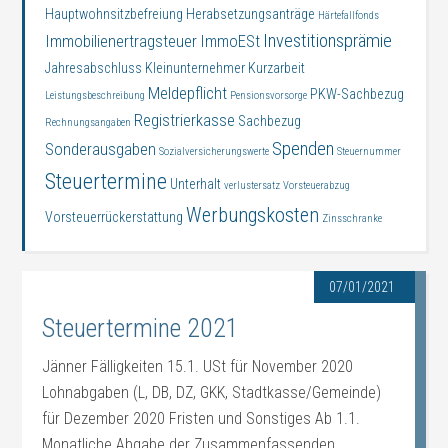
Hauptwohnsitzbefreiung
Herabsetzungsanträge
Härtefallfonds
Investitionsprämie
Immobilienertragsteuer
ImmoESt
Jahresabschluss
Kleinunternehmer
Kurzarbeit
Meldepflicht
PKW-Sachbezug
Leistungsbeschreibung
Pensionsvorsorge
Registrierkasse
Sachbezug
Rechnungsangaben
Spenden
Sonderausgaben
Sozialversicherungswerte
Steuernummer
Steuertermine
Unterhalt
verlustersatz
Vorsteuerabzug
Werbungskosten
Vorsteuerrückerstattung
Zinsschranke
07/01/2021
Steuertermine 2021
Jänner Fälligkeiten 15.1. USt für November 2020
Lohnabgaben (L, DB, DZ, GKK, Stadtkasse/Gemeinde)
für Dezember 2020 Fristen und Sonstiges Ab 1.1.
Monatliche Abgabe der Zusammenfassenden