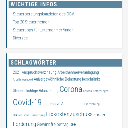
WICHTIGE INFOS
Steuerberatungskanzleien des ÖSV
Top 20 Steuerthemen
Steuertipps für Unternehmer*innen
Diverses
SCHLAGWÖRTER
2021
Anspruchsverzinsung
Arbeitnehmerveranlagung
Außergewöhnliche Belastung
beschränkt
Arbeitslosengeld
Corona
Steuerpflichtige
Bilanzierung
Corona-Förderungen
Covid-19
degressive Abschreibung
Einreichung
Fixkostenzuschuss
Fristen
elektronische Einreichung
Förderung
Gewinnfreibetrag
GFB