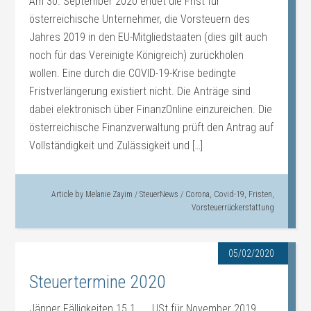
Am 30. September 2020 endet die Frist für
österreichische Unternehmer, die Vorsteuern des
Jahres 2019 in den EU-Mitgliedstaaten (dies gilt auch
noch für das Vereinigte Königreich) zurückholen
wollen. Eine durch die COVID-19-Krise bedingte
Fristverlängerung existiert nicht. Die Anträge sind
dabei elektronisch über FinanzOnline einzureichen. Die
österreichische Finanzverwaltung prüft den Antrag auf
Vollständigkeit und Zulässigkeit und […]
Article by
Melanie Zayim
/
SteuerNews
/
Corona
,
Covid-19
,
Fristen
,
Vorsteuerrückerstattung
05/02/2020
Steuertermine 2020
Jänner Fälligkeiten 15.1. USt für November 2019