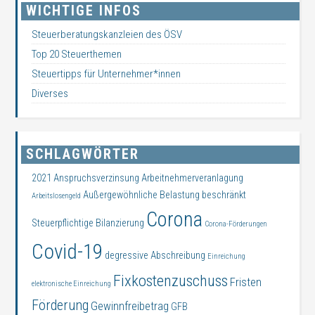
WICHTIGE INFOS
Steuerberatungskanzleien des ÖSV
Top 20 Steuerthemen
Steuertipps für Unternehmer*innen
Diverses
SCHLAGWÖRTER
2021
Anspruchsverzinsung
Arbeitnehmerveranlagung
Außergewöhnliche Belastung
beschränkt
Arbeitslosengeld
Corona
Steuerpflichtige
Bilanzierung
Corona-Förderungen
Covid-19
degressive Abschreibung
Einreichung
Fixkostenzuschuss
Fristen
elektronische Einreichung
Förderung
Gewinnfreibetrag
GFB