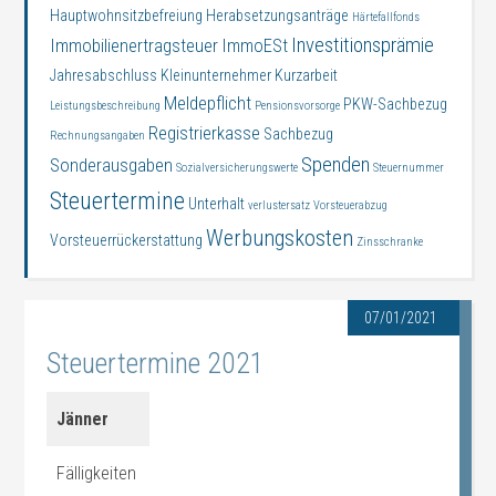
Hauptwohnsitzbefreiung
Herabsetzungsanträge
Härtefallfonds
Investitionsprämie
Immobilienertragsteuer
ImmoESt
Jahresabschluss
Kleinunternehmer
Kurzarbeit
Meldepflicht
PKW-Sachbezug
Leistungsbeschreibung
Pensionsvorsorge
Registrierkasse
Sachbezug
Rechnungsangaben
Spenden
Sonderausgaben
Sozialversicherungswerte
Steuernummer
Steuertermine
Unterhalt
verlustersatz
Vorsteuerabzug
Werbungskosten
Vorsteuerrückerstattung
Zinsschranke
07/01/2021
Steuertermine 2021
Jänner
Fälligkeiten