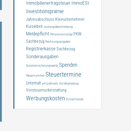
Immobilienertragsteuer
ImmoESt
Investitionsprämie
Jahresabschluss
Kleinunternehmer
Kurzarbeit
Leistungsbeschreibung
Meldepflicht
PKW-
Pensionsvorsorge
Sachbezug
Rechnungsangaben
Registrierkasse
Sachbezug
Sonderausgaben
Spenden
Sozialversicherungswerte
Steuertermine
Steuernummer
Unterhalt
verlustersatz
Vorsteuerabzug
Vorsteuerrückerstattung
Werbungskosten
Zinsschranke