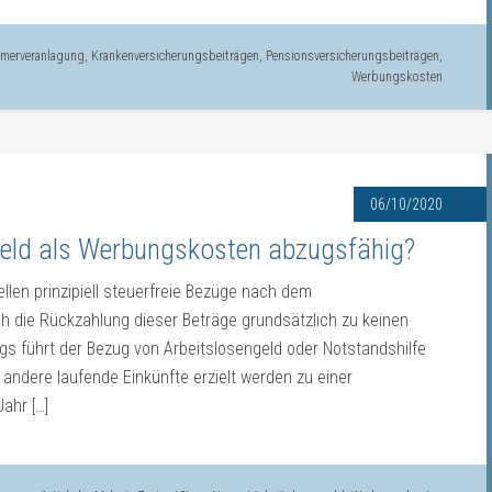
hmerveranlagung
,
Krankenversicherungsbeiträgen
,
Pensionsversicherungsbeiträgen
,
Werbungskosten
06/10/2020
geld als Werbungskosten abzugsfähig?
llen prinzipiell steuerfreie Bezüge nach dem
 die Rückzahlung dieser Beträge grundsätzlich zu keinen
s führt der Bezug von Arbeitslosengeld oder Notstandshilfe
r andere laufende Einkünfte erzielt werden zu einer
ahr […]