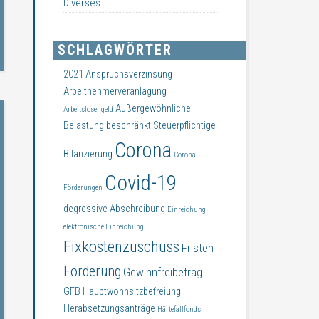
Diverses
SCHLAGWÖRTER
2021
Anspruchsverzinsung
Arbeitnehmerveranlagung
Außergewöhnliche
Arbeitslosengeld
Belastung
beschränkt Steuerpflichtige
Corona
Bilanzierung
Corona-
Covid-19
Förderungen
degressive Abschreibung
Einreichung
elektronische Einreichung
Fixkostenzuschuss
Fristen
Förderung
Gewinnfreibetrag
GFB
Hauptwohnsitzbefreiung
Herabsetzungsanträge
Härtefallfonds