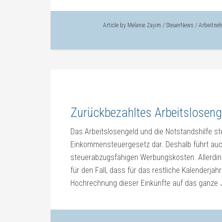
Article by
Melanie Zayim
/
SteuerNews
/
Arbeitne
Zurückbezahltes Arbeitslosen
Das Arbeitslosengeld und die Notstandshilfe ste
Einkommensteuergesetz dar. Deshalb führt auch
steuerabzugsfähigen Werbungskosten. Allerding
für den Fall, dass für das restliche Kalenderjah
Hochrechnung dieser Einkünfte auf das ganze J