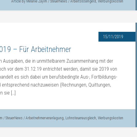
Article by
Melanie Zayim
/
SteuerNews
/
Arbeitslosengeld
,
Werbungskosten
15/11/2019
19 – Für Arbeitnehmer
 Ausgaben, die in unmittelbarem Zusammenhang mit der
och vor dem 31.12.19 entrichtet werden, damit sie 2019 von
andelt es sich dabei um berufsbedingte Aus-, Fortbildungs-
 entsprechend nachzuweisen (Rechnungen, Quittungen,
 sie […]
im
/
SteuerNews
/
Arbeitnehmerveranlagung
,
Lohnsteuerausgleich
,
Werbungskosten