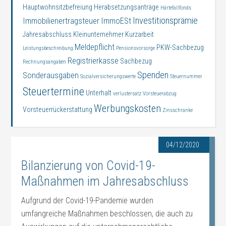
Hauptwohnsitzbefreiung
Herabsetzungsanträge
Härtefallfonds
Investitionsprämie
Immobilienertragsteuer
ImmoESt
Jahresabschluss
Kleinunternehmer
Kurzarbeit
Meldepflicht
PKW-Sachbezug
Leistungsbeschreibung
Pensionsvorsorge
Registrierkasse
Sachbezug
Rechnungsangaben
Spenden
Sonderausgaben
Sozialversicherungswerte
Steuernummer
Steuertermine
Unterhalt
verlustersatz
Vorsteuerabzug
Werbungskosten
Vorsteuerrückerstattung
Zinsschranke
04/12/2020
Bilanzierung von Covid-19-
Maßnahmen im Jahresabschluss
Aufgrund der Covid-19-Pandemie wurden
umfangreiche Maßnahmen beschlossen, die auch zu