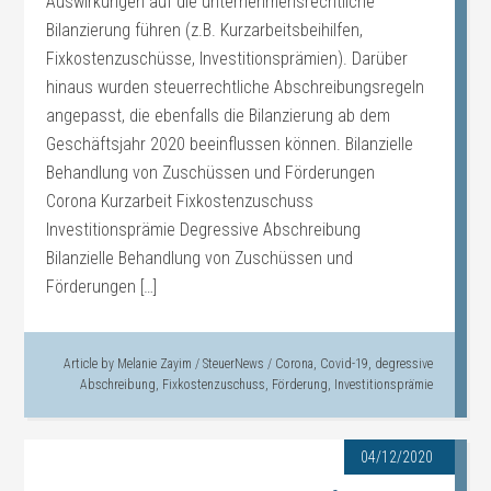
Auswirkungen auf die unternehmensrechtliche
Bilanzierung führen (z.B. Kurzarbeitsbeihilfen,
Fixkostenzuschüsse, Investitionsprämien). Darüber
hinaus wurden steuerrechtliche Abschreibungsregeln
angepasst, die ebenfalls die Bilanzierung ab dem
Geschäftsjahr 2020 beeinflussen können. Bilanzielle
Behandlung von Zuschüssen und Förderungen
Corona Kurzarbeit Fixkostenzuschuss
Investitionsprämie Degressive Abschreibung
Bilanzielle Behandlung von Zuschüssen und
Förderungen […]
Article by
Melanie Zayim
/
SteuerNews
/
Corona
,
Covid-19
,
degressive
Abschreibung
,
Fixkostenzuschuss
,
Förderung
,
Investitionsprämie
04/12/2020