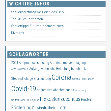
WICHTIGE INFOS
Steuerberatungskanzleien des ÖSV
Top 20 Steuerthemen
Steuertipps für Unternehmer*innen
Diverses
SCHLAGWÖRTER
2021
Anspruchsverzinsung
Arbeitnehmerveranlagung
Außergewöhnliche Belastung
beschränkt
Arbeitslosengeld
Corona
Steuerpflichtige
Bilanzierung
Corona-Förderungen
Covid-19
degressive Abschreibung
Einreichung
Fixkostenzuschuss
Fristen
elektronische Einreichung
Förderung
Gewinnfreibetrag
GFB