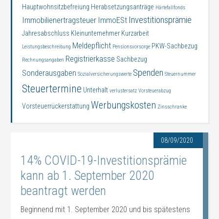
Hauptwohnsitzbefreiung
Herabsetzungsanträge
Härtefallfonds
Investitionsprämie
Immobilienertragsteuer
ImmoESt
Jahresabschluss
Kleinunternehmer
Kurzarbeit
Meldepflicht
PKW-Sachbezug
Leistungsbeschreibung
Pensionsvorsorge
Registrierkasse
Sachbezug
Rechnungsangaben
Spenden
Sonderausgaben
Sozialversicherungswerte
Steuernummer
Steuertermine
Unterhalt
verlustersatz
Vorsteuerabzug
Werbungskosten
Vorsteuerrückerstattung
Zinsschranke
08/09/2020
14% COVID-19-Investitionsprämie
kann ab 1. September 2020
beantragt werden
Beginnend mit 1. September 2020 und bis spätestens