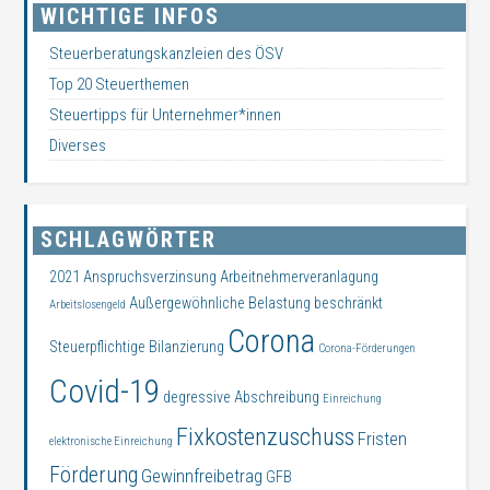
WICHTIGE INFOS
Steuerberatungskanzleien des ÖSV
Top 20 Steuerthemen
Steuertipps für Unternehmer*innen
Diverses
SCHLAGWÖRTER
2021
Anspruchsverzinsung
Arbeitnehmerveranlagung
Außergewöhnliche Belastung
beschränkt
Arbeitslosengeld
Corona
Steuerpflichtige
Bilanzierung
Corona-Förderungen
Covid-19
degressive Abschreibung
Einreichung
Fixkostenzuschuss
Fristen
elektronische Einreichung
Förderung
Gewinnfreibetrag
GFB