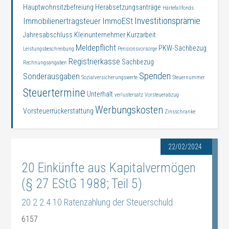
Hauptwohnsitzbefreiung
Herabsetzungsanträge
Härtefallfonds
Investitionsprämie
Immobilienertragsteuer
ImmoESt
Jahresabschluss
Kleinunternehmer
Kurzarbeit
Meldepflicht
PKW-Sachbezug
Leistungsbeschreibung
Pensionsvorsorge
Registrierkasse
Sachbezug
Rechnungsangaben
Spenden
Sonderausgaben
Sozialversicherungswerte
Steuernummer
Steuertermine
Unterhalt
verlustersatz
Vorsteuerabzug
Werbungskosten
Vorsteuerrückerstattung
Zinsschranke
22/02/2024
20 Einkünfte aus Kapitalvermögen
(§ 27 EStG 1988; Teil 5)
20.2.2.4.10 Ratenzahlung der Steuerschuld
6157