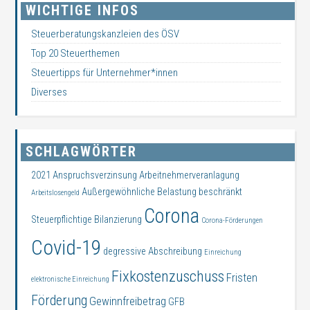
WICHTIGE INFOS
Steuerberatungskanzleien des ÖSV
Top 20 Steuerthemen
Steuertipps für Unternehmer*innen
Diverses
SCHLAGWÖRTER
2021
Anspruchsverzinsung
Arbeitnehmerveranlagung
Außergewöhnliche Belastung
beschränkt
Arbeitslosengeld
Corona
Steuerpflichtige
Bilanzierung
Corona-Förderungen
Covid-19
degressive Abschreibung
Einreichung
Fixkostenzuschuss
Fristen
elektronische Einreichung
Förderung
Gewinnfreibetrag
GFB