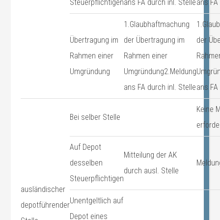
Steuerpflichtigen
ans FA durch inl. Stelle
ans FA 
1.Glaubhaftmachung
1.Glau
Übertragung im
der Übertragung im
der Üb
Rahmen einer
Rahmen einer
Rahmen
Umgründung
Umgründung2.Meldung
Umgrün
ans FA durch inl. Stelle
ans FA 
Keine 
Bei selber Stelle
erforde
Auf Depot
Mitteilung der AK
desselben
Meldun
durch ausl. Stelle
Steuerpflichtigen
ausländischer
Unentgeltlich auf
depotführender
Depot eines