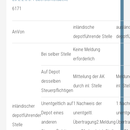
6171
inländische
auslän
AnVon
depotführende Stelle
depotfü
Keine Meldung
Bei selber Stelle
erforderlich
Auf Depot
Mitteilung der AK
Meldun
desselben
durch inl. Stelle
inl. Stel
Steuerpflichtigen
Unentgeltlich auf
1.Nachweis der
1.Nach
inländischer
Depot eines
unentgeltl.
unentge
depotführender
anderen
Übertragung2.Meldung
Übertr
Stelle