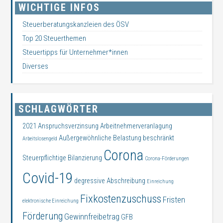
WICHTIGE INFOS
Steuerberatungskanzleien des ÖSV
Top 20 Steuerthemen
Steuertipps für Unternehmer*innen
Diverses
SCHLAGWÖRTER
2021
Anspruchsverzinsung
Arbeitnehmerveranlagung
Außergewöhnliche Belastung
beschränkt
Arbeitslosengeld
Corona
Steuerpflichtige
Bilanzierung
Corona-Förderungen
Covid-19
degressive Abschreibung
Einreichung
Fixkostenzuschuss
Fristen
elektronische Einreichung
Förderung
Gewinnfreibetrag
GFB