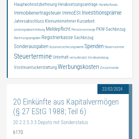
Hauptwohnsitzbefreiung
Herabsetzungsanträge
Härtefallfonds
Investitionsprämie
Immobilienertragsteuer
ImmoESt
Jahresabschluss
Kleinunternehmer
Kurzarbeit
Meldepflicht
PKW-Sachbezug
Leistungsbeschreibung
Pensionsvorsorge
Registrierkasse
Sachbezug
Rechnungsangaben
Spenden
Sonderausgaben
Sozialversicherungswerte
Steuernummer
Steuertermine
Unterhalt
verlustersatz
Vorsteuerabzug
Werbungskosten
Vorsteuerrückerstattung
Zinsschranke
22/02/2024
20 Einkünfte aus Kapitalvermögen
(§ 27 EStG 1988; Teil 6)
20.2.2.5.3.3 Depots mit Sonderstatus
6170