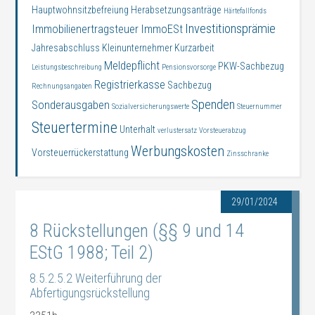
Hauptwohnsitzbefreiung
Herabsetzungsanträge
Härtefallfonds
Investitionsprämie
Immobilienertragsteuer
ImmoESt
Jahresabschluss
Kleinunternehmer
Kurzarbeit
Meldepflicht
PKW-Sachbezug
Leistungsbeschreibung
Pensionsvorsorge
Registrierkasse
Sachbezug
Rechnungsangaben
Spenden
Sonderausgaben
Sozialversicherungswerte
Steuernummer
Steuertermine
Unterhalt
verlustersatz
Vorsteuerabzug
Werbungskosten
Vorsteuerrückerstattung
Zinsschranke
29/01/2024
8 Rückstellungen (§§ 9 und 14
EStG 1988; Teil 2)
8.5.2.5.2 Weiterführung der
Abfertigungsrückstellung