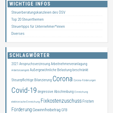
WICHTIGE INFOS
Steuerberatungskanzleien des ÖSV
Top 20 Steuerthemen
Steuertipps für Unternehmer*innen
Diverses
SCHLAGWÖRTER
2021
Anspruchsverzinsung
Arbeitnehmerveranlagung
Außergewöhnliche Belastung
beschränkt
Arbeitslosengeld
Corona
Steuerpflichtige
Bilanzierung
Corona-Förderungen
Covid-19
degressive Abschreibung
Einreichung
Fixkostenzuschuss
Fristen
elektronische Einreichung
Förderung
Gewinnfreibetrag
GFB