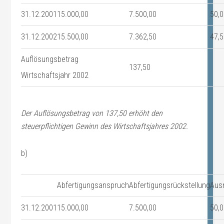
31.12.2001
15.000,00
7.500,00
50,
31.12.2002
15.500,00
7.362,50
47,
Auflösungsbetrag
137,50
Wirtschaftsjahr 2002
Der Auflösungsbetrag von 137,50 erhöht den
steuerpflichtigen Gewinn des Wirtschaftsjahres 2002.
b)
Abfertigungsanspruch
Abfertigungsrückstellung
Aus
31.12.2001
15.000,00
7.500,00
50,