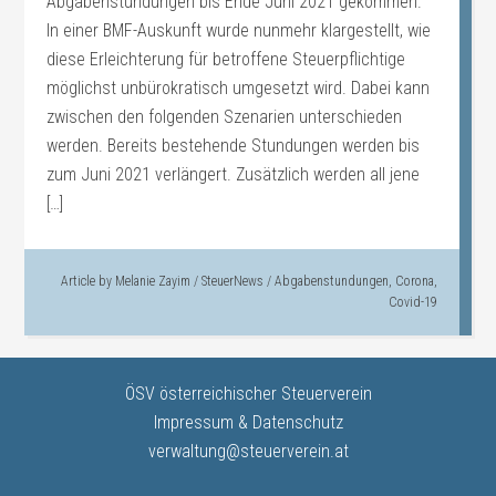
Abgabenstundungen bis Ende Juni 2021 gekommen.
In einer BMF-Auskunft wurde nunmehr klargestellt, wie
diese Erleichterung für betroffene Steuerpflichtige
möglichst unbürokratisch umgesetzt wird. Dabei kann
zwischen den folgenden Szenarien unterschieden
werden. Bereits bestehende Stundungen werden bis
zum Juni 2021 verlängert. Zusätzlich werden all jene
[…]
Article by
Melanie Zayim
/
SteuerNews
/
Abgabenstundungen
,
Corona
,
Covid-19
ÖSV österreichischer Steuerverein
Impressum & Datenschutz
verwaltung@steuerverein.at