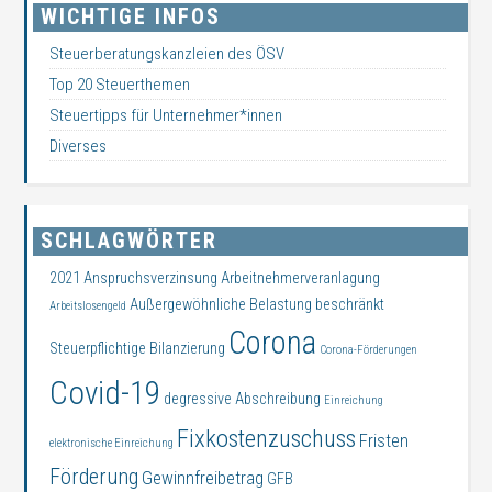
WICHTIGE INFOS
Steuerberatungskanzleien des ÖSV
Top 20 Steuerthemen
Steuertipps für Unternehmer*innen
Diverses
SCHLAGWÖRTER
2021
Anspruchsverzinsung
Arbeitnehmerveranlagung
Außergewöhnliche Belastung
beschränkt
Arbeitslosengeld
Corona
Steuerpflichtige
Bilanzierung
Corona-Förderungen
Covid-19
degressive Abschreibung
Einreichung
Fixkostenzuschuss
Fristen
elektronische Einreichung
Förderung
Gewinnfreibetrag
GFB