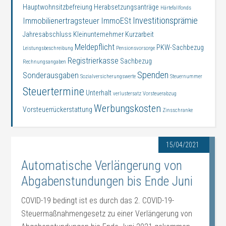
Hauptwohnsitzbefreiung
Herabsetzungsanträge
Härtefallfonds
Investitionsprämie
Immobilienertragsteuer
ImmoESt
Jahresabschluss
Kleinunternehmer
Kurzarbeit
Meldepflicht
PKW-Sachbezug
Leistungsbeschreibung
Pensionsvorsorge
Registrierkasse
Sachbezug
Rechnungsangaben
Spenden
Sonderausgaben
Sozialversicherungswerte
Steuernummer
Steuertermine
Unterhalt
verlustersatz
Vorsteuerabzug
Werbungskosten
Vorsteuerrückerstattung
Zinsschranke
15/04/2021
Automatische Verlängerung von
Abgabenstundungen bis Ende Juni
COVID-19 bedingt ist es durch das 2. COVID-19-
Steuermaßnahmengesetz zu einer Verlängerung von